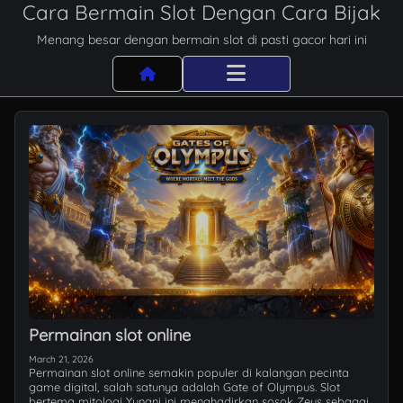
Cara Bermain Slot Dengan Cara Bijak
Menang besar dengan bermain slot di pasti gacor hari ini
HOME
PANDUAN BERMAIN SLOT
Permainan slot online
March 21, 2026
Permainan slot online semakin populer di kalangan pecinta
game digital, salah satunya adalah Gate of Olympus. Slot
bertema mitologi Yunani ini menghadirkan sosok Zeus sebagai