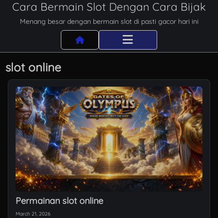
Cara Bermain Slot Dengan Cara Bijak
Menang besar dengan bermain slot di pasti gacor hari ini
HOME
slot online
PANDUAN BERMAIN SLOT
Permainan slot online
March 21, 2026