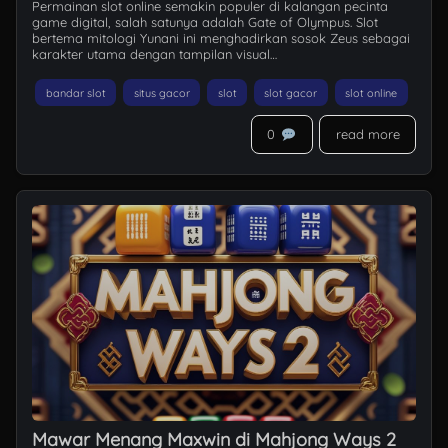
Permainan slot online semakin populer di kalangan pecinta
game digital, salah satunya adalah Gate of Olympus. Slot
bertema mitologi Yunani ini menghadirkan sosok Zeus sebagai
karakter utama dengan tampilan visual…
bandar slot
situs gacor
slot
slot gacor
slot online
0
read more
Mawar Menang Maxwin di Mahjong Ways 2