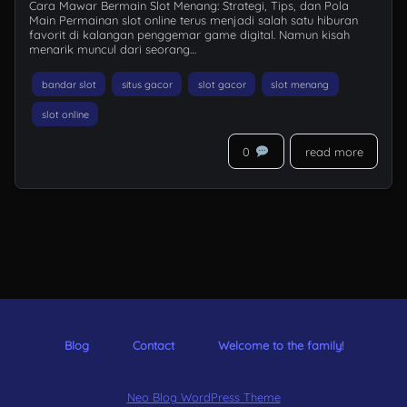
Cara Mawar Bermain Slot Menang: Strategi, Tips, dan Pola
Main Permainan slot online terus menjadi salah satu hiburan
favorit di kalangan penggemar game digital. Namun kisah
menarik muncul dari seorang…
bandar slot
situs gacor
slot gacor
slot menang
slot online
0
read more
Blog
Contact
Welcome to the family!
Neo Blog WordPress Theme