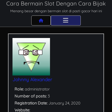
Cara Bermain Slot Dengan Cara Bijak
Menang besar dengan bermain slot di pasti gacor hari ini
HOME
PANDUAN BERMAIN SLOT
Johnny Alexander
Role:
administrator
Number of posts:
3
Registration Date:
January 24, 2020
Website: