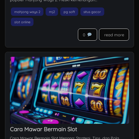
mahjong ways 2
mj2
pg soft
situs gacor
slot online
0
read more
Cara Mawar Bermain Slot
Cara Mawar Bermain Slot Menang: Strategi, Tips, dan Pola